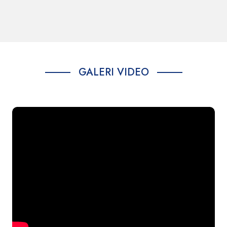
Standar Pelayanan Penerbitan Surat
Rekomendasi Bantuan Korban Bencana Sosial
GALERI VIDEO