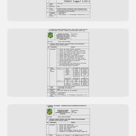
Pemulangan Orang Terlantar
Standar Pelayanan Razia Penertiban
Penyandang Masalah Kesejahteraan Sosial
(PMKS)