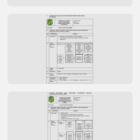
Previous
Next
Pengolahan Data Kepuasan Masyarakat Situs
Resmi Dinas Kesehatan Kota Dumai
Standar Pelayanan Surat Pengantar